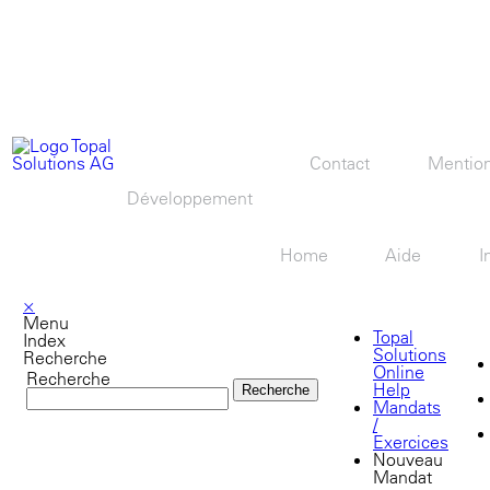
Contact
Mention
Développement
Home
Aide
I
×
Menu
Topal
Index
Solutions
Recherche
Online
Recherche
Help
Mandats
/
Exercices
Nouveau
Mandat