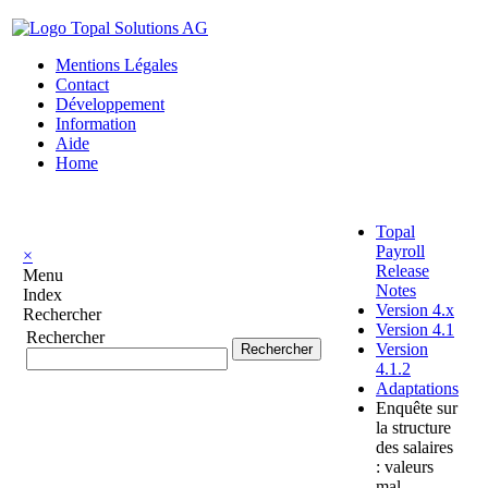
Mentions Légales
Contact
Développement
Information
Aide
Home
Topal
Payroll
×
Release
Menu
Notes
Index
Version 4.x
Rechercher
Version 4.1
Rechercher
Version
4.1.2
Adaptations
Enquête sur
la structure
des salaires
: valeurs
mal