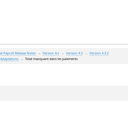
al Payroll Release Notes
Version 4.x
Version 4.3
Version 4.3.2
Adaptations
Total manquant dans les paiements