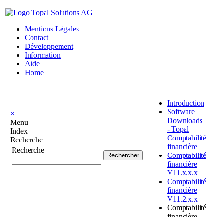
Mentions Légales
Contact
Développement
Information
Aide
Home
Introduction
Software
×
Downloads
Menu
- Topal
Index
Comptabilité
Recherche
financière
Recherche
Comptabilité
financière
V11.x.x.x
Comptabilité
financière
V11.2.x.x
Comptabilité
financière