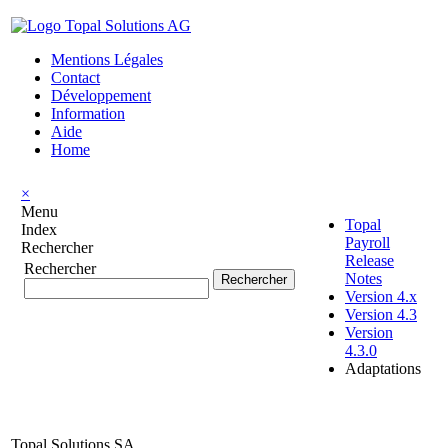
Mentions Légales
Contact
Développement
Information
Aide
Home
×
Menu
Topal
Index
Payroll
Rechercher
Release
Rechercher
Notes
Version 4.x
Version 4.3
Version
4.3.0
Adaptations
Topal Solutions SA